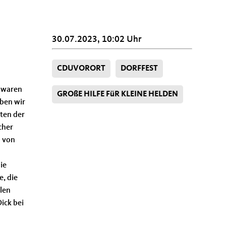
30.07.2023, 10:02 Uhr
CDUVORORT
DORFFEST
 waren
GROßE HILFE FüR KLEINE HELDEN
aben wir
ten der
cher
 von
ie
e, die
elen
ick bei