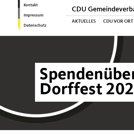
Kontakt
CDU Gemeindeverba
Impressum
AKTUELLES
CDU VOR ORT
Datenschutz
Spendenübe
Dorffest 20