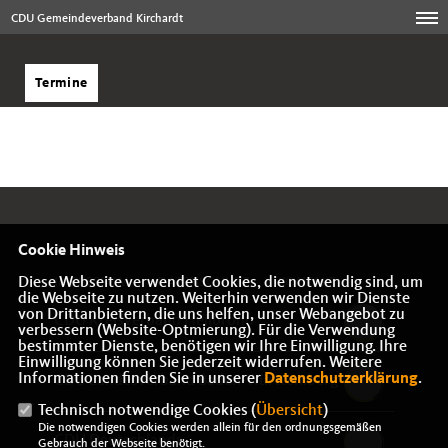
CDU Gemeindeverband Kirchardt
Termine
Cookie Hinweis
Diese Webseite verwendet Cookies, die notwendig sind, um
IMPRESSUM
DATENSCHUTZ
KONTAKT
die Webseite zu nutzen. Weiterhin verwenden wir Dienste
von Drittanbietern, die uns helfen, unser Webangebot zu
CDU Kreisverband Heilbronn
verbessern (Website-Optmierung). Für die Verwendung
bestimmter Dienste, benötigen wir Ihre Einwilligung. Ihre
Einwilligung können Sie jederzeit widerrufen. Weitere
Informationen finden Sie in unserer
Datenschutzerklärung
.
CDU Landesverband Baden-Württemberg
Technisch notwendige Cookies (
Übersicht
)
Die notwendigen Cookies werden allein für den ordnungsgemäßen
CDU Deutschlands
Gebrauch der Webseite benötigt.