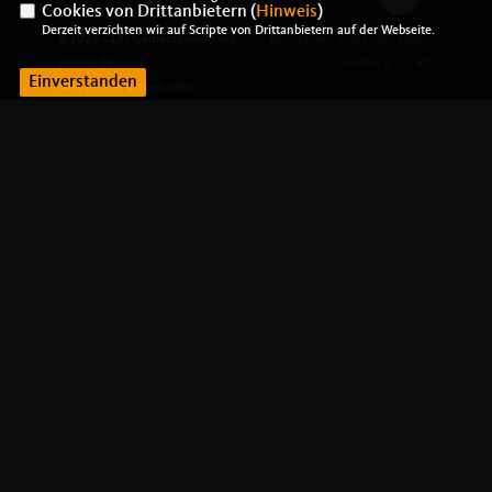
Cookies von Drittanbietern (
Hinweis
)
Derzeit verzichten wir auf Scripte von Drittanbietern auf der Webseite.
@2026 CDU Gemeindeverband
Realisation: Sharkness Media
Kirchardt
GmbH & Co. KG
Einverstanden
Alle Rechte vorbehalten.