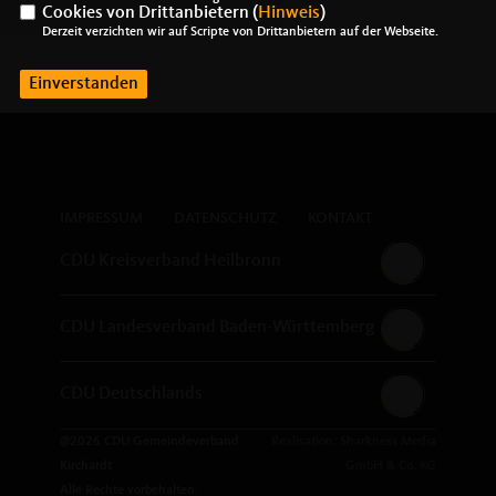
Cookies von Drittanbietern (
Hinweis
)
Derzeit verzichten wir auf Scripte von Drittanbietern auf der Webseite.
Einverstanden
IMPRESSUM
DATENSCHUTZ
KONTAKT
CDU Kreisverband Heilbronn
CDU Landesverband Baden-Württemberg
CDU Deutschlands
@2026 CDU Gemeindeverband
Realisation: Sharkness Media
Kirchardt
GmbH & Co. KG
Alle Rechte vorbehalten.